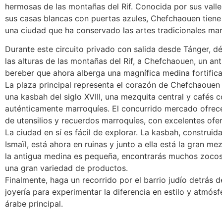
hermosas de las montañas del Rif. Conocida por sus valle
sus casas blancas con puertas azules, Chefchaouen tiene
una ciudad que ha conservado las artes tradicionales mar
Durante este circuito privado con salida desde Tánger, déj
las alturas de las montañas del Rif, a Chefchaouen, un an
bereber que ahora alberga una magnífica medina fortific
La plaza principal representa el corazón de Chefchaouen
una kasbah del siglo XVIII, una mezquita central y cafés
auténticamente marroquíes. El concurrido mercado ofrec
de utensilios y recuerdos marroquíes, con excelentes ofer
La ciudad en sí es fácil de explorar. La kasbah, construi
Ismaïl, está ahora en ruinas y junto a ella está la gran m
la antigua medina es pequeña, encontrarás muchos zoco
una gran variedad de productos.
Finalmente, haga un recorrido por el barrio judío detrás 
joyería para experimentar la diferencia en estilo y atmósf
árabe principal.