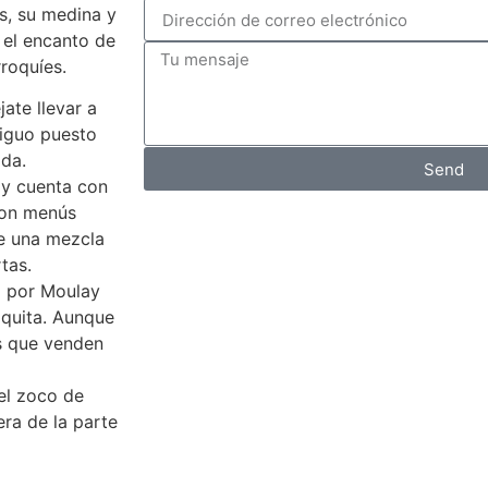
s, su medina y
 el encanto de
roquíes.
ate llevar a
tiguo puesto
ada.
Send
 y cuenta con
 con menús
e una mezcla
tas.
da por Moulay
ezquita. Aunque
s que venden
del zoco de
era de la parte