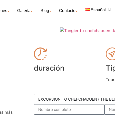
.
.
.
.
Español
ones
Galería
Blog
Contacto
duración
Ti
Tour
des más